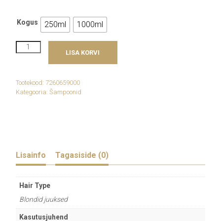
Kogus
250ml
1000ml
Revlon
LISA KORVI
Professional
Restart
Color
Purple
Tootekood:
7260659000
Sulfate
Kategooria:
Šampoonid
Free
Cleanser
kogus
Lisainfo
Tagasiside (0)
Hair Type
Blondid juuksed
Kasutusjuhend