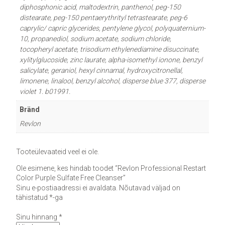
diphosphonic acid, maltodextrin, panthenol, peg-150
distearate, peg-150 pentaerythrityl tetrastearate, peg-6
caprylic/ capric glycerides, pentylene glycol, polyquaternium-
10, propanediol, sodium acetate, sodium chloride,
tocopheryl acetate, trisodium ethylenediamine disuccinate,
xylitylglucoside, zinc laurate, alpha-isomethyl ionone, benzyl
salicylate, geraniol, hexyl cinnamal, hydroxycitronellal,
limonene, linalool, benzyl alcohol, disperse blue 377, disperse
violet 1. b01991.
Bränd
Revlon
Tooteülevaateid veel ei ole.
Ole esimene, kes hindab toodet “Revlon Professional Restart
Color Purple Sulfate Free Cleanser”
Sinu e-postiaadressi ei avaldata.
Nõutavad väljad on
tähistatud
*
-ga
Sinu hinnang
*