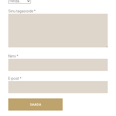
Sinu tagasiside
*
Nimi
*
E-post
*