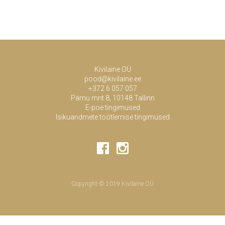
Kivilaine OÜ
pood@kivilaine.ee
+372 6 057 057
Pärnu mnt 8, 10148 Tallinn
E-poe tingimused
Isikuandmete töötlemise tingimused
Copyright © 2019 Kivilaine OÜ