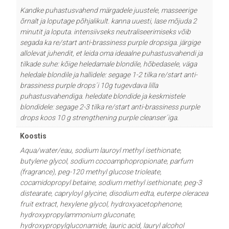
Kandke puhastusvahend märgadele juustele, masseerige
õrnalt ja loputage põhjalikult. kanna uuesti, lase mõjuda 2
minutit ja loputa. intensiivseks neutraliseerimiseks võib
segada ka re/start anti-brassiness purple dropsiga. järgige
allolevat juhendit, et leida oma ideaalne puhastusvahendi ja
tilkade suhe: kõige heledamale blondile, hõbedasele, väga
heledale blondile ja hallidele: segage 1-2 tilka re/start anti-
brassiness purple drops´i 10g tugevdava lilla
puhastusvahendiga. heledate blondide ja keskmistele
blondidele: segage 2-3 tilka re/start anti-brassiness purple
drops koos 10 g strengthening purple cleanser´iga.
Koostis
Aqua/water/eau, sodium lauroyl methyl isethionate,
butylene glycol, sodium cocoamphopropionate, parfum
(fragrance), peg-120 methyl glucose trioleate,
cocamidopropyl betaine, sodium methyl isethionate, peg-3
distearate, capryloyl glycine, disodium edta, euterpe oleracea
fruit extract, hexylene glycol, hydroxyacetophenone,
hydroxypropylammonium gluconate,
hydroxypropylgluconamide, lauric acid, lauryl alcohol