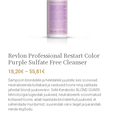
Revlon Professional Restart Color
Purple Sulfate Free Cleanser
Price
18,20
€
–
55,81
€
range:
18,20€
Šampoon blondidele ja heledatele juustele, kes soovivad
through
neutraliseerida kollakaid ja vaskseid toone ning säilitada
55,81€
jahedat blondi juuksevärvi. Selle Kerabiotic BLOND GUARD
tehnoloogia tugevdab juukseid, neutraliseerib soovimatuid
kollaseid toone, aitab taastada blondeeritud juukseid, et
vähendada murdumist, suurendab värvi läiget ja parandab
nende elujõudu.