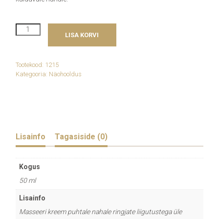
Swissline
LISA KORVI
CS
Luxe-
Lift
Night
Tootekood:
1215
Cream
Kategooria:
Näohooldus
kogus
Lisainfo
Tagasiside (0)
Kogus
50 ml
Lisainfo
Masseeri kreem puhtale nahale ringjate liigutustega üle