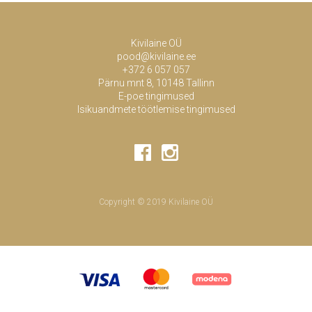
Kivilaine OÜ
pood@kivilaine.ee
+372 6 057 057
Pärnu mnt 8, 10148 Tallinn
E-poe tingimused
Isikuandmete töötlemise tingimused
Copyright © 2019 Kivilaine OÜ