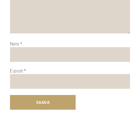
Nimi
*
E-post
*