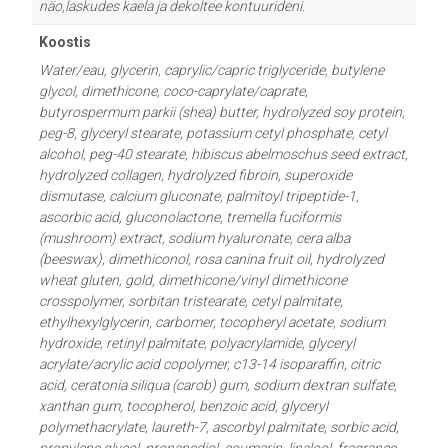
näo,laskudes kaela ja dekoltee kontuurideni.
Koostis
Water/eau, glycerin, caprylic/capric triglyceride, butylene
glycol, dimethicone, coco-caprylate/caprate,
butyrospermum parkii (shea) butter, hydrolyzed soy protein,
peg-8, glyceryl stearate, potassium cetyl phosphate, cetyl
alcohol, peg-40 stearate, hibiscus abelmoschus seed extract,
hydrolyzed collagen, hydrolyzed fibroin, superoxide
dismutase, calcium gluconate, palmitoyl tripeptide-1,
ascorbic acid, gluconolactone, tremella fuciformis
(mushroom) extract, sodium hyaluronate, cera alba
(beeswax), dimethiconol, rosa canina fruit oil, hydrolyzed
wheat gluten, gold, dimethicone/vinyl dimethicone
crosspolymer, sorbitan tristearate, cetyl palmitate,
ethylhexylglycerin, carbomer, tocopheryl acetate, sodium
hydroxide, retinyl palmitate, polyacrylamide, glyceryl
acrylate/acrylic acid copolymer, c13-14 isoparaffin, citric
acid, ceratonia siliqua (carob) gum, sodium dextran sulfate,
xanthan gum, tocopherol, benzoic acid, glyceryl
polymethacrylate, laureth-7, ascorbyl palmitate, sorbic acid,
propylene glycol, propanediol, coumarin, linalool, fragrance,