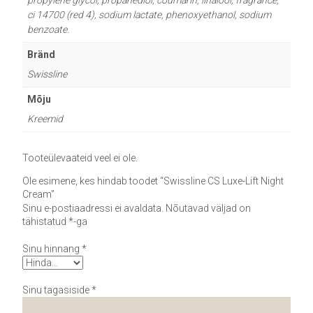
ci 14700 (red 4), sodium lactate, phenoxyethanol, sodium
benzoate.
Bränd
Swissline
Mõju
Kreemid
Tooteülevaateid veel ei ole.
Ole esimene, kes hindab toodet “Swissline CS Luxe-Lift Night
Cream”
Sinu e-postiaadressi ei avaldata.
Nõutavad väljad on
tähistatud
*
-ga
Sinu hinnang
*
Sinu tagasiside
*