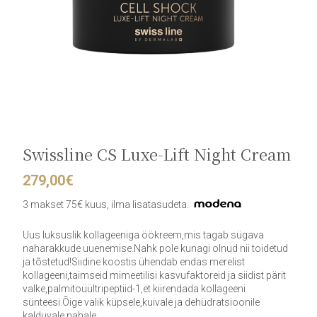
Swissline CS Luxe-Lift Night Cream
279,00
€
3 makset 75€ kuus, ilma lisatasudeta.
Uus luksuslik kollageeniga öökreem,mis tagab sügava
naharakkude uuenemise.Nahk pole kunagi olnud nii toidetud
ja tõstetud!Siidine koostis ühendab endas merelist
kollageeni,taimseid mimeetilisi kasvufaktoreid ja siidist pärit
valke,palmitoüültripeptiid-1,et kiirendada kollageeni
sünteesi.Õige valik küpsele,kuivale ja dehüdratsioonile
kalduvale nahale.