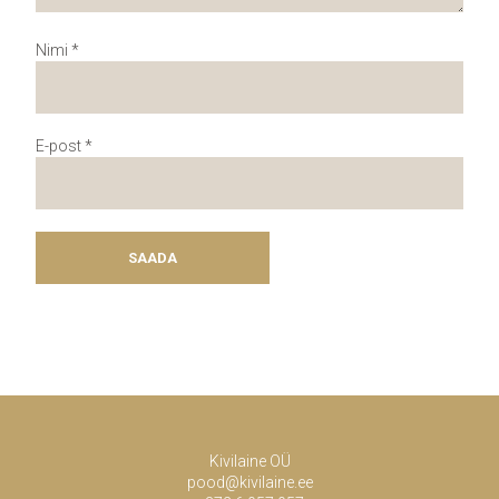
Nimi
*
E-post
*
Kivilaine OÜ
pood@kivilaine.ee