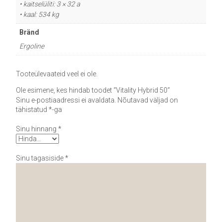
• kaitselüliti: 3 × 32 a
• kaal: 534 kg
Bränd
Ergoline
Tooteülevaateid veel ei ole.
Ole esimene, kes hindab toodet “Vitality Hybrid 50”
Sinu e-postiaadressi ei avaldata.
Nõutavad väljad on
tähistatud
*
-ga
Sinu hinnang
*
Sinu tagasiside
*