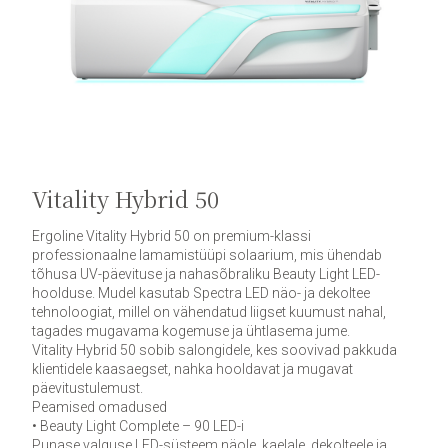
Vitality Hybrid 50
Ergoline Vitality Hybrid 50 on premium-klassi
professionaalne lamamistüüpi solaarium, mis ühendab
tõhusa UV-päevituse ja nahasõbraliku Beauty Light LED-
hoolduse. Mudel kasutab Spectra LED näo- ja dekoltee
tehnoloogiat, millel on vähendatud liigset kuumust nahal,
tagades mugavama kogemuse ja ühtlasema jume.
Vitality Hybrid 50 sobib salongidele, kes soovivad pakkuda
klientidele kaasaegset, nahka hooldavat ja mugavat
päevitustulemust.
Peamised omadused
• Beauty Light Complete – 90 LED-i
Punase valguse LED-süsteem näole, kaelale, dekolteele ja