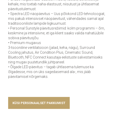
kehale, mis toetab naha elastsust, niisutust ja ühtlasemat
päevitustulemust.
• Spectra LED näopäevitus – Uus põlvkond LED-tehnoloogiat,
mis pakub intensiivset näopäevitust, vähendades samal ajal
traditsiooniliste lampide liigkuumust.
• Personal Sunstyle päevitusrežiimid: kolm programmi – õrn,
keskmine ja intensiivne, et iga klient saaks valida nahatüübile
sobiva päevitusjõu.
• Premium mugavus
3-tsooniline ventilatsioon (jalad, keha, nägu), Surround
Cooling jahutus, Air Condition Plus, Cinematic Sound,
Bluetooth, NFC Connect kasutaja eelistuste salvestamiseks
ning mugav puutetundlik juhtpaneel.
• Õlgade LED-päevitus – tagab ühtlasema tulemuse ka
õlgadesse, mis on üks sagedasemaid ala-, mis jääb
päevitamisel nõrgemaks.
KÜSI PERSONAALSET PAKKUMIST