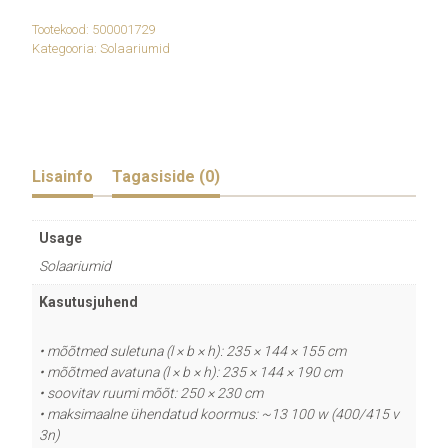
Tootekood:
500001729
Kategooria:
Solaariumid
Lisainfo
Tagasiside (0)
Usage
Solaariumid
Kasutusjuhend
• mõõtmed suletuna (l × b × h): 235 × 144 × 155 cm
• mõõtmed avatuna (l × b × h): 235 × 144 × 190 cm
• soovitav ruumi mõõt: 250 × 230 cm
• maksimaalne ühendatud koormus: ~13 100 w (400/415 v
3n)